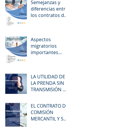
Semejanzas y
materia jurídi
diferencias entre
los contratos de
comodato y
depósito
Aspectos
migratorios
importantes
para la
contratación de
extranjeros en
LA UTILIDAD DE
México
LA PRENDA SIN
TRANSMISIÓN DE
POSESIÓN
EL CONTRATO DE
COMISIÓN
MERCANTIL Y SU
DIFERENCIA CON