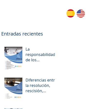
Entradas recientes
La
responsabilidad
de los
administradores
en las
Sociedades
Diferencias entre
Anónimas
la resolución,
rescisión,
revocación,
terminación y
modificación en