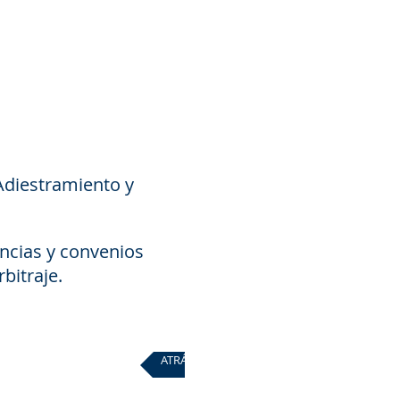
Adiestramiento y
uncias y convenios
rbitraje.
ATRÁS